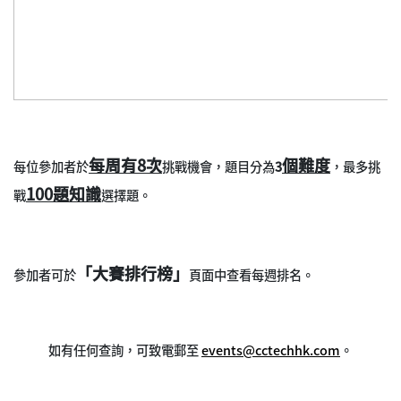
每周有8次
個
難度
每位參加者於
挑戰機會，題目分為
3
，最多挑
100題知識
戰
選擇題。
「大賽排行榜」
參加者可於
頁面中查看每週排名。
如有任何查詢，可致電郵至
events@cctechhk.com
。